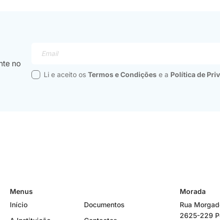
Email
nte no
Li e aceito os
Termos e Condições
e a
Política de Pr
Menus
Morada
Início
Documentos
Rua Morgado
2625-229 P